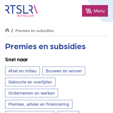
Overslaan
en
Menu
naar
de
Breadcrumb
inhoud
Premies en subsidies
gaan
Premies en subsidies
Snel naar
Afval en milieu
Bouwen en wonen
Geboorte en overlijden
Ondernemen en werken
Premies, advies en financiering