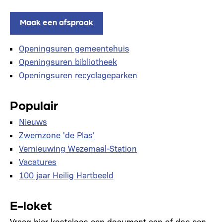
Maak een afspraak
Openingsuren gemeentehuis
Openingsuren bibliotheek
Openingsuren recyclageparken
Populair
Nieuws
Zwemzone 'de Plas'
Vernieuwing Wezemaal-Station
Vacatures
100 jaar Heilig Hartbeeld
E-loket
Vraag hier kosteloos een document aan of doe een