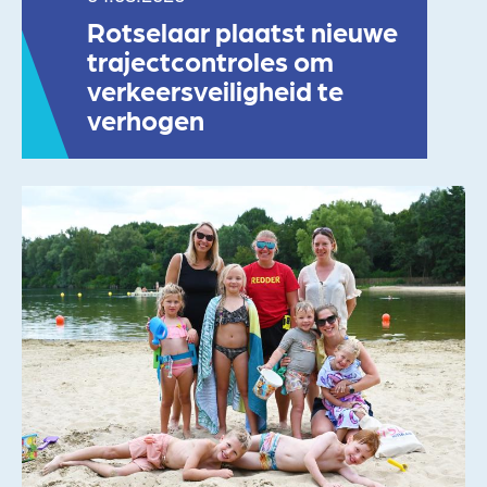
Rotselaar plaatst nieuwe
trajectcontroles om
verkeersveiligheid te
verhogen