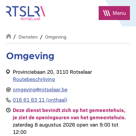
Overslaan
en
Menu
naar
de
Breadcrumb
inhoud
Diensten
Omgeving
gaan
Omgeving
Provinciebaan 20, 3110 Rotselaar
Routebeschrijving
omgeving@rotselaar.be
016 61 63 11 (onthaal)
Deze dienst bevindt zich op het gemeentehuis,
je ziet de openingsuren van het gemeentehuis.
zaterdag 8 augustus 2026 open van 9:00 tot
12:00