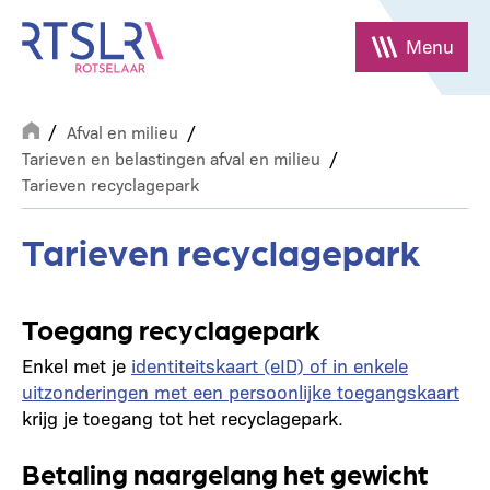
Overslaan
en
Menu
naar
de
Breadcrumb
inhoud
Afval en milieu
gaan
Tarieven en belastingen afval en milieu
Tarieven recyclagepark
Tarieven recyclagepark
Toegang recyclagepark
Enkel met je
identiteitskaart (eID) of in enkele
uitzonderingen met een persoonlijke toegangskaart
krijg je toegang tot het recyclagepark.
Betaling naargelang het gewicht