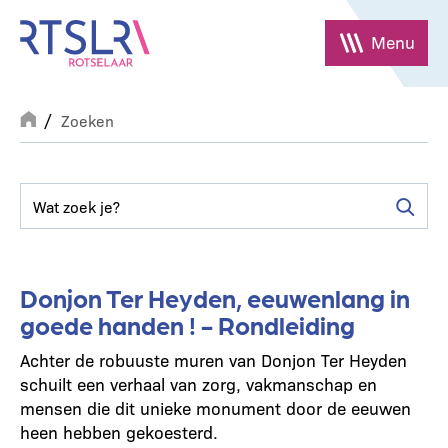
Overslaan
en
Menu
naar
de
Breadcrumb
inhoud
Zoeken
gaan
Donjon Ter Heyden, eeuwenlang in
goede handen ! - Rondleiding
Achter de robuuste muren van Donjon Ter Heyden
schuilt een verhaal van zorg, vakmanschap en
mensen die dit unieke monument door de eeuwen
heen hebben gekoesterd.