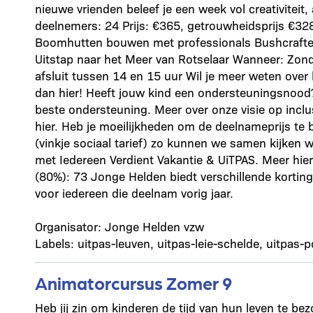
nieuwe vrienden beleef je een week vol creativiteit, 
deelnemers: 24 Prijs: €365, getrouwheidsprijs €3
Boomhutten bouwen met professionals Bushcraften
Uitstap naar het Meer van Rotselaar Wanneer: Zon
afsluit tussen 14 en 15 uur Wil je meer weten over
dan hier! Heeft jouw kind een ondersteuningsnood? 
beste ondersteuning. Meer over onze visie op inclu
hier. Heb je moeilijkheden om de deelnameprijs te b
(vinkje sociaal tarief) zo kunnen we samen kijken
met Iedereen Verdient Vakantie & UiTPAS. Meer hier
(80%): 73 Jonge Helden biedt verschillende korti
voor iedereen die deelnam vorig jaar.
Organisator: Jonge Helden vzw
Labels: uitpas-leuven, uitpas-leie-schelde, uitpas-
Animatorcursus Zomer 9
Heb jij zin om kinderen de tijd van hun leven te bez