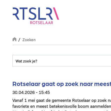
Overslaan
en
naar
de
inhoud
gaan
Breadcrumb
Zoeken
Rotselaar gaat op zoek naar mees
30.04.2026 - 15:45
Vanaf 1 mei gaat de gemeente Rotselaar op zoek n
favoriete en meest betekenisvolle boom aanmelden t