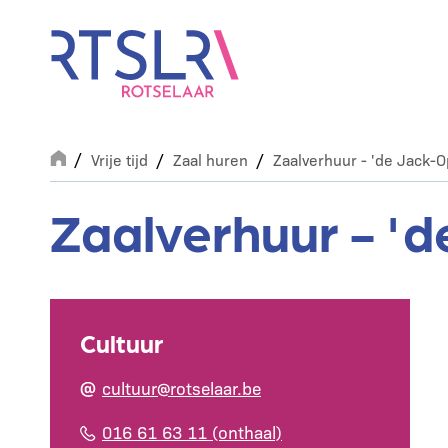
Overslaan
en
naar
de
inhoud
gaan
Breadcrumb
Vrije tijd
Zaal huren
Zaalverhuur - 'de Jack-O
Zaalverhuur - '
Cultuur
cultuur@rotselaar.be
016 61 63 11 (onthaal)