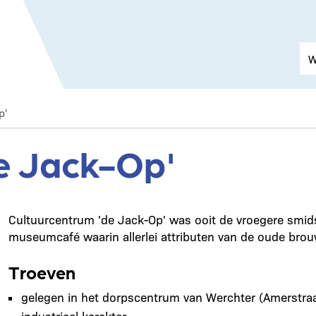
p'
de Jack-Op'
Cultuurcentrum 'de Jack-Op' was ooit de vroegere smidse
museumcafé waarin allerlei attributen van de oude brou
Troeven
gelegen in het dorpscentrum van Werchter (Amerstraa
industrieel karakter