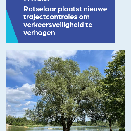
Rotselaar plaatst nieuwe
trajectcontroles om
verkeersveiligheid te
verhogen