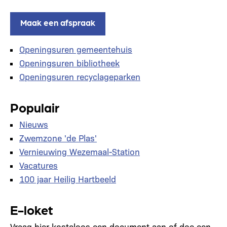
Maak een afspraak
Openingsuren gemeentehuis
Openingsuren bibliotheek
Openingsuren recyclageparken
Populair
Nieuws
Zwemzone 'de Plas'
Vernieuwing Wezemaal-Station
Vacatures
100 jaar Heilig Hartbeeld
E-loket
Vraag hier kosteloos een document aan of doe een