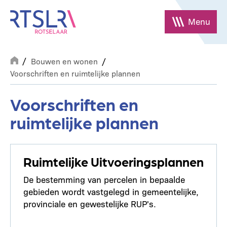
Overslaan
en
Menu
naar
de
Breadcrumb
inhoud
Bouwen en wonen
gaan
Voorschriften en ruimtelijke plannen
Voorschriften en
ruimtelijke plannen
Ruimtelijke Uitvoeringsplannen
De bestemming van percelen in bepaalde
gebieden wordt vastgelegd in gemeentelijke,
provinciale en gewestelijke RUP's.