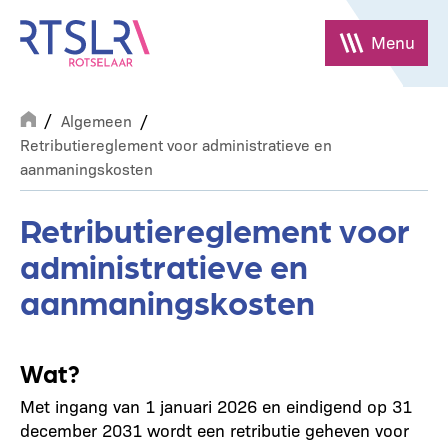
Overslaan
en
Menu
naar
de
Breadcrumb
inhoud
Algemeen
gaan
Retributiereglement voor administratieve en
aanmaningskosten
Retributiereglement voor
administratieve en
aanmaningskosten
Wat?
Met ingang van 1 januari 2026 en eindigend op 31
december 2031 wordt een retributie geheven voor