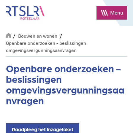
Overslaan
en
Menu
naar
de
Breadcrumb
inhoud
Bouwen en wonen
gaan
Openbare onderzoeken - beslissingen
omgevingsvergunningsaanvragen
Openbare onderzoeken -
beslissingen
omgevingsvergunningsaa
nvragen
Raadpleeg het Inzageloket