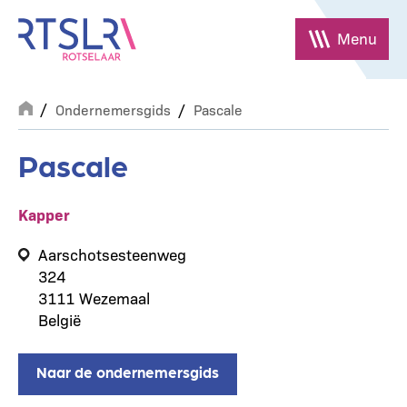
Overslaan
en
Menu
naar
de
Breadcrumb
inhoud
Ondernemersgids
Pascale
gaan
Pascale
Kapper
Adres
Aarschotsesteenweg
324
3111
Wezemaal
België
Naar de ondernemersgids