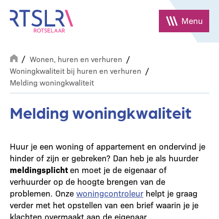
Overslaan
en
Menu
naar
de
Breadcrumb
inhoud
Wonen, huren en verhuren
gaan
Woningkwaliteit bij huren en verhuren
Melding woningkwaliteit
Melding woningkwaliteit
Huur je een woning of appartement en ondervind je
hinder of zijn er gebreken? Dan heb je als huurder
meldingsplicht
en moet je de eigenaar of
verhuurder op de hoogte brengen van de
problemen. Onze
woningcontroleur
helpt je graag
verder met het opstellen van een brief waarin je je
klachten overmaakt aan de eigenaar.