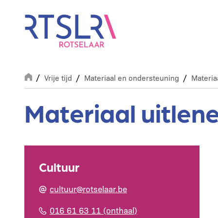
Overslaan
en
naar
de
inhoud
gaan
Breadcrumb
Vrije tijd
Materiaal en ondersteuning
Materia
Materiaal uitlen
Cultuur
cultuur@rotselaar.be
016 61 63 11 (onthaal)