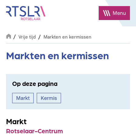
Overslaan
en
Menu
naar
de
Breadcrumb
inhoud
Vrije tijd
Markten en kermissen
gaan
Markten en kermissen
Op deze pagina
Markt
Kermis
Markt
Rotselaar-Centrum