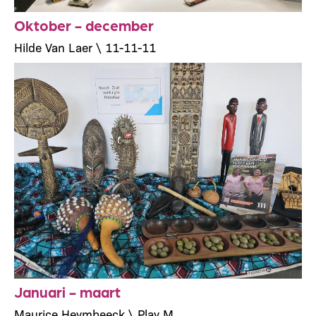
Oktober - december
Hilde Van Laer \ 11-11-11
Januari - maart
Maurice Heymbeeck \ Play M