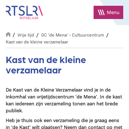
Overslaan
en
Menu
naar
de
Breadcrumb
inhoud
Vrije tijd
GC 'de Mena' - Cultuurcentrum
gaan
Kast van de kleine verzamelaar
Kast van de kleine
verzamelaar
De Kast van de Kleine Verzamelaar vind je in de
inkomhal van vrijetijdscentrum 'de Mena'. In de kast
kan iedereen zijn verzameling tonen aan het brede
publiek.
Heb je thuis ook een verzameling die je graag eens
in ‘de Kast’ wilt plaatsen? Neem dan contact op met