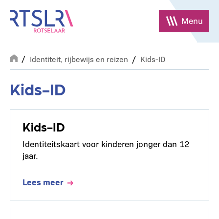
Overslaan
en
Menu
naar
de
Breadcrumb
inhoud
Identiteit, rijbewijs en reizen
Kids-ID
gaan
Kids-ID
Kids-ID
Identiteitskaart voor kinderen jonger dan 12
jaar.
Lees meer