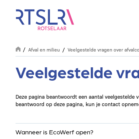
Overslaan
en
naar
de
inhoud
gaan
Breadcrumb
Afval en milieu
Veelgestelde vragen over afvalc
Veelgestelde vra
Deze pagina beantwoordt een aantal veelgestelde vr
beantwoord op deze pagina, kun je contact opnem
Wanneer is EcoWerf open?