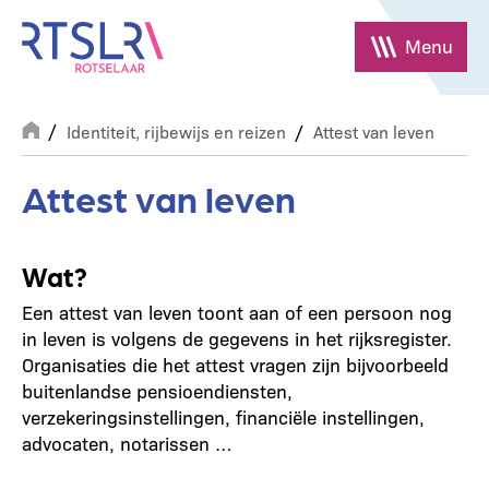
Overslaan
en
Menu
naar
de
Breadcrumb
inhoud
Identiteit, rijbewijs en reizen
Attest van leven
gaan
Attest van leven
Wat?
Een attest van leven toont aan of een persoon nog
in leven is volgens de gegevens in het rijksregister.
Organisaties die het attest vragen zijn bijvoorbeeld
buitenlandse pensioendiensten,
verzekeringsinstellingen, financiële instellingen,
advocaten, notarissen …