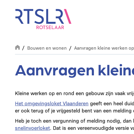
Overslaan
en
naar
de
inhoud
gaan
Breadcrumb
Bouwen en wonen
Aanvragen kleine werken o
Aanvragen klein
Kleine werken op en rond een gebouw zijn vaak vri
Het omgevingsloket Vlaanderen
geeft een heel duid
er ook terug of je vrijgesteld bent van een melding o
Heb je toch een vergunning of melding nodig, dan k
snelinvoerloket
. Dat is een vereenvoudigde versie 