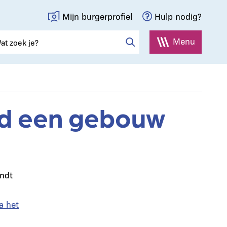
Mijn burgerprofiel
Hulp nodig?
Menu
nd een gebouw
indt
a het