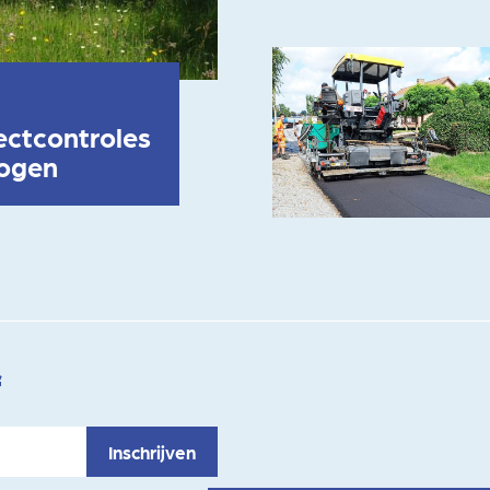
ectcontroles
hogen
f