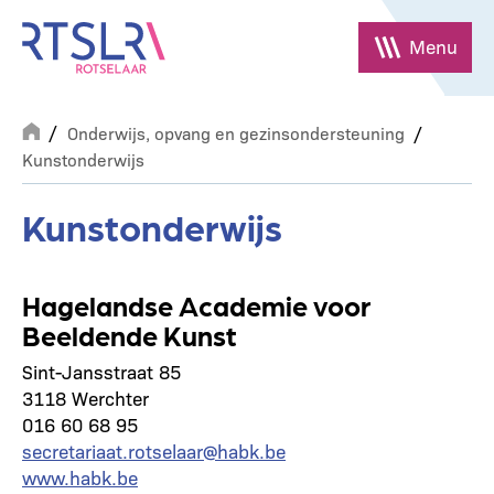
Overslaan
en
Menu
naar
de
Breadcrumb
inhoud
Onderwijs, opvang en gezinsondersteuning
gaan
Kunstonderwijs
Kunstonderwijs
Hagelandse Academie voor
Beeldende Kunst
Sint-Jansstraat 85
3118 Werchter
016 60 68 95
secretariaat.rotselaar@habk.be
www.habk.be